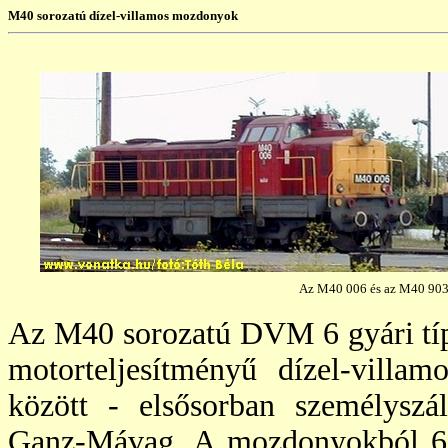
M40 sorozatú dízel-villamos mozdonyok
Az M40 006 és az M40 903
Az M40 sorozatú DVM 6 gyári tí
motorteljesítményű dízel-villa
között - elsősorban személyszál
Ganz-Mávag. A mozdonyokból 67