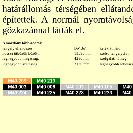
határállomás térségében ellátand
építettek. A normál nyomtávolsá
gőzkazánnal látták el.
A mozdony főbb adatai:
tengely elrendezés:
Bo' Bo'
kerék átmérő:
hossza ütközők között:
13590 mm
szélső tengelytáv:
legnagyobb magasság:
4280 mm
szolgálati tömeg:
legnagyobb szélesség:
3130 mm
legnagyobb sebessé
M40 209
M40 219
M40 003
M40 006
M40 103
M40 105
M40 
M40 224
M40 225
M40 228
M40 233
M40 