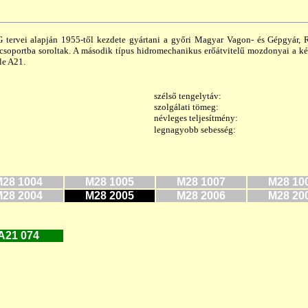
ei alapján 1955-től kezdete gyártani a győri Magyar Vagon- és Gépgyár, Ráb
csoportba soroltak. A második típus hidromechanikus erőátvitelű mozdonyai a ké
le
A21.
szélső tengelytáv:
szolgálati tömeg:
névleges teljesítmény:
legnagyobb sebesség:
28 1004
M28 1005
M28 1007
M28 10
28 2004
M28 2005
M28 2006
M28 20
A21 074