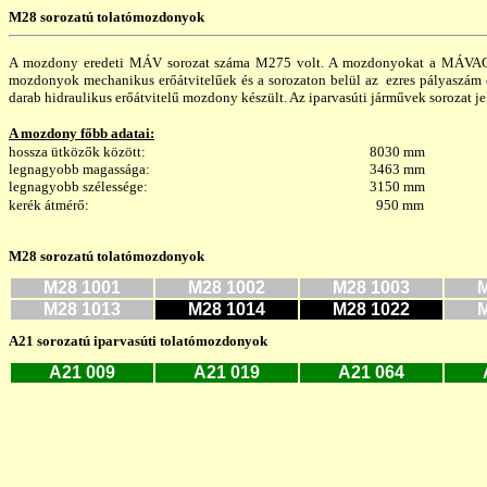
M28 sorozatú tolatómozdonyok
A mozdony eredeti MÁV sorozat száma M275 volt. A mozdonyokat a MÁVAG terv
mozdonyok mechanikus erőátvitelűek és a sorozaton belül az ezres pályaszám 
darab hidraulikus erőátvitelű mozdony készült. Az iparvasúti járművek sorozat je
A mozdony főbb adatai:
hossza ütközők között:
8030 mm
legnagyobb magassága:
3463 mm
legnagyobb szélessége:
3150 mm
kerék átmérő:
950 mm
M28 sorozatú tolatómozdonyok
M28 1001
M28 10
02
M28 1003
M
M28 1013
M28 1014
M28 1022
M
A21 sorozatú iparvasúti tolatómozdonyok
A21 009
A21 019
A21 064