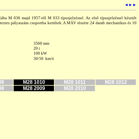
◄
►
►
a M 030 majd 1957-től M 033 típusjelzéssel. Az első típusjelzéssel készült
tezres pályaszám csoportba kerültek. A MÁV részére 24 darab mechanikus és 10
3560 mm
20 t
100 kW
30/50 km/ó
08
M28 1010
M28 1011
M28 1012
08
M28 2009
M28 2010