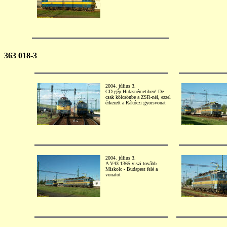
363 018-3
2004. július 3.
CD gép Hidasnémetiben! De
csak kölcsönbe a ZSR-nél, ezzel
érkezett a Rákóczi gyorsvonat
2004. július 3.
A V43 1365 viszi tovább
Miskolc - Budapest felé a
vonatot