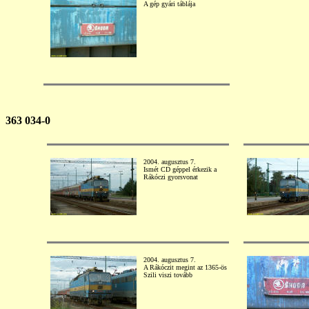
A gép gyári táblája
363 034-0
2004. augusztus 7.
Ismét CD géppel érkezik a
Rákóczi gyorsvonat
2004. augusztus 7.
A Rákóczit megint az 1365-ös
Szili viszi tovább