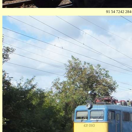
91 54 7
242 284