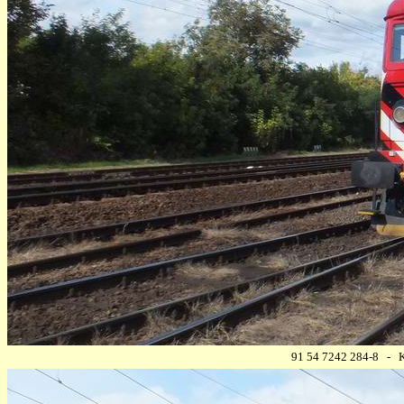
91 54 7
242 284-8
- Kö