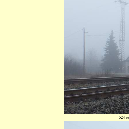
524 se