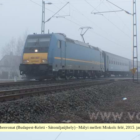
besvonat (Budapest-Keleti - Sátoraljaújhely) - Mályi mellett Miskolc felé, 2015. ja